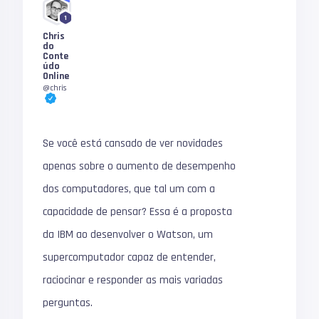
1
Chris
do
Conte
údo
Online
@chris
Se você está cansado de ver novidades
apenas sobre o aumento de desempenho
dos computadores, que tal um com a
capacidade de pensar? Essa é a proposta
da IBM ao desenvolver o Watson, um
supercomputador capaz de entender,
raciocinar e responder as mais variadas
perguntas.