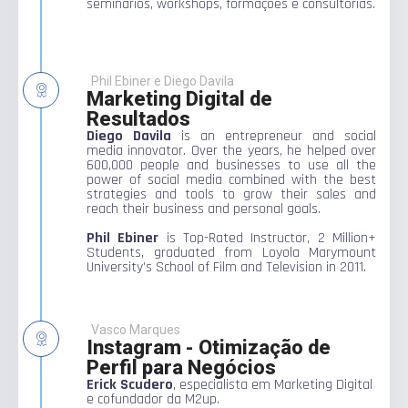
seminários, workshops, formações e consultorias.
Phil Ebiner e Diego Davila
Marketing Digital de
Resultados
Diego Davila
is an entrepreneur and social
media innovator. Over the years, he helped over
600,000 people and businesses to use all the
power of social media combined with the best
strategies and tools to grow their sales and
reach their business and personal goals.
Phil Ebiner
is Top-Rated Instructor, 2 Million+
Students, graduated from Loyola Marymount
University’s School of Film and Television in 2011.
Vasco Marques
Instagram - Otimização de
Perfil para Negócios
Erick Scudero
, especialista em Marketing Digital
e cofundador da M2up.