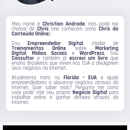
Meu nome é
Christian Andrade
, mas pode me
chamar de
Chris
(me conhecem como
Chris do
Conteúdo Online
).
Sou
Empreendedor Digital
, criador de
Treinamentos Online
sobre
Marketing
Digital
,
Mídias Sociais
e
WordPress
. Sou
Consultor
e também já
escrevi um livro
que
ensina Brasileiros que vivem nos EUA a divulgarem
seus negócios na internet.
Atualmente moro na
Flórida – EUA
e ajudo
empreendedores a alavancar negócios atraves da
internet. Quer saber mais? Pergunte me como
voce pode criar seu próprio
Negócio Digital
para
trabalhar online e ganhar dinheiro através da
internet.