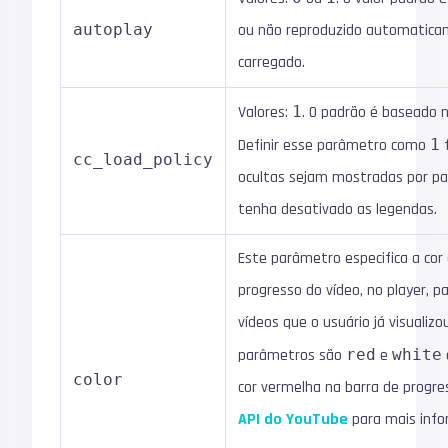
autoplay
ou não reproduzido automatica
carregado.
Valores:
1
. O padrão é baseado n
Definir esse parâmetro como
1
f
cc_load_policy
ocultas sejam mostradas por p
tenha desativado as legendas.
Este parâmetro especifica a cor
progresso do vídeo, no player, 
vídeos que o usuário já visualizo
parâmetros são
red
e
white
color
cor vermelha na barra de progre
API do YouTube
para mais info