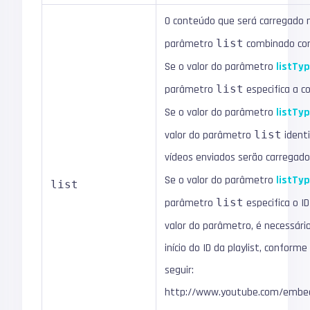
O conteúdo que será carregado n
parâmetro
list
combinado co
Se o valor do parâmetro
listTy
parâmetro
list
especifica a c
Se o valor do parâmetro
listTy
valor do parâmetro
list
identi
vídeos enviados serão carregado
Se o valor do parâmetro
listTy
list
parâmetro
list
especifica o I
valor do parâmetro, é necessário
início do ID da playlist, confor
seguir:
http://www.youtube.com/embe