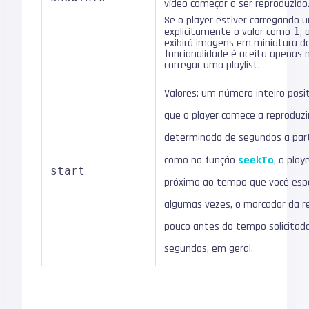
vídeo começar a ser reproduzido
Se o player estiver carregando u
explicitamente o valor como
1
,
exibirá imagens em miniatura dos
funcionalidade é aceita apenas n
carregar uma playlist.
Valores: um número inteiro posi
que o player comece a reproduz
determinado de segundos a parti
como na função
seekTo
, o pla
start
próximo ao tempo que você especi
algumas vezes, o marcador da 
pouco antes do tempo solicitado
segundos, em geral.