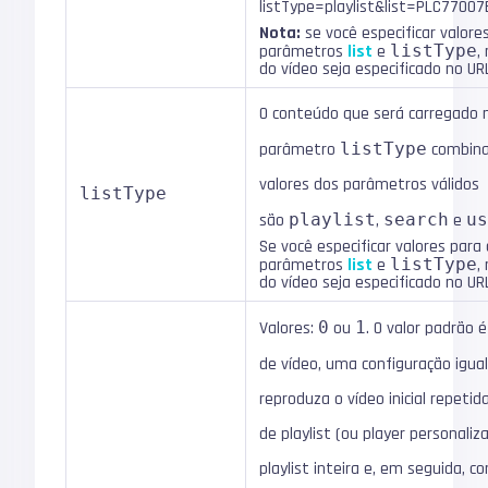
listType=playlist&list=PLC7700
Nota:
se você especificar valore
parâmetros
list
e
listType
,
do vídeo seja especificado no UR
O conteúdo que será carregado n
parâmetro
listType
combina
valores dos parâmetros válidos
listType
são
playlist
,
search
e
u
Se você especificar valores para
parâmetros
list
e
listType
,
do vídeo seja especificado no UR
Valores:
0
ou
1
. O valor padrão 
de vídeo, uma configuração igua
reproduza o vídeo inicial repet
de playlist (ou player personaliz
playlist inteira e, em seguida,