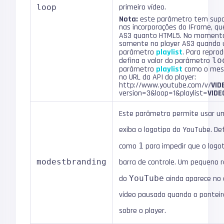
primeiro vídeo.
loop
Nota:
este parâmetro tem supor
nas incorporações do IFrame, qu
AS3 quanto HTML5. No moment
somente no player AS3 quando
parâmetro
playlist
. Para repro
defina o valor do parâmetro
lo
parâmetro
playlist
como o mesm
no URL da API do player:
http://www.youtube.com/v/
VID
version=3&loop=1&playlist=
VIDE
Este parâmetro permite usar u
exiba o logotipo do YouTube. De
como
1
para impedir que o logot
modestbranding
barra de controle. Um pequeno r
do
YouTube
ainda aparece no 
vídeo pausado quando o ponteir
sobre o player.