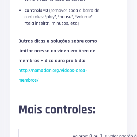
controls=0
(remover toda a barra de
controles: “play”, “pause”, “volume”,
“tela inteira”, minutos, etc.)
Outras dicas e soluções sobre como
limitar acesso ao vídeo em área de
membros + dica ouro proibida:
http://nomadan.org/videos-area-
membros/
Mais controles:
Valores:
0
ou
1
. O valor padrão 