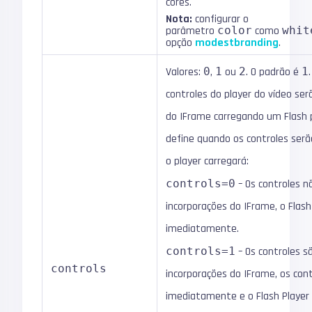
cores.
Nota:
configurar o
parâmetro
color
como
whit
opção
modestbranding
.
Valores:
0
,
1
ou
2
. O padrão é
1
controles do player do vídeo ser
do IFrame carregando um Flash
define quando os controles serã
o player carregará:
controls=0
– Os controles n
incorporações do IFrame, o Flash
imediatamente.
controls=1
– Os controles sã
controls
incorporações do IFrame, os cont
imediatamente e o Flash Player