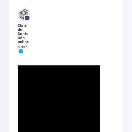
1
Chris
do
Conte
údo
Online
@chris