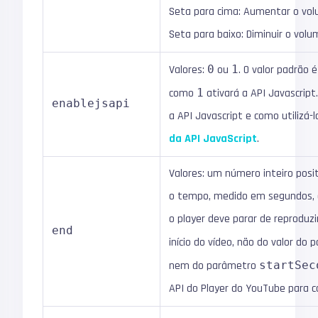
Seta para cima: Aumentar o vo
Seta para baixo: Diminuir o vol
Valores:
0
ou
1
. O valor padrão 
como
1
ativará a API Javascript
enablejsapi
a API Javascript e como utilizá-l
da API JavaScript
.
Valores: um número inteiro posi
o tempo, medido em segundos, d
o player deve parar de reproduz
end
início do vídeo, não do valor do
nem do parâmetro
startSec
API do Player do YouTube para c