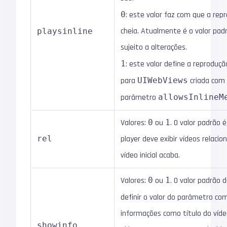
0
: este valor faz com que a rep
cheia. Atualmente é o valor pad
playsinline
sujeito a alterações.
1
: este valor define a reprodução
para
UIWebViews
criada com
parâmetro
allowsInlineM
Valores:
0
ou
1
. O valor padrão 
rel
player deve exibir vídeos relac
vídeo inicial acaba.
Valores:
0
ou
1
. O valor padrão
definir o valor do parâmetro c
informações como título do víd
showinfo