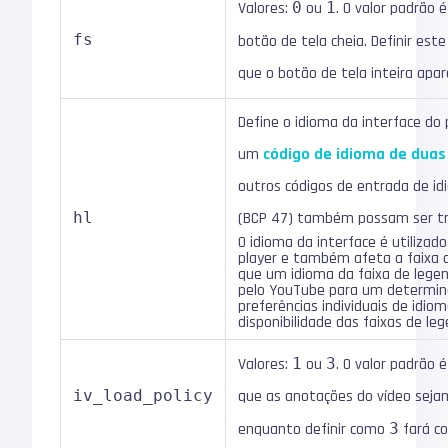
Valores:
0
ou
1
. O valor padrão 
fs
botão de tela cheia. Definir e
que o botão de tela inteira apar
Define o idioma da interface do 
um
código de idioma de duas 
outros códigos de entrada de i
hl
(BCP 47) também possam ser t
O idioma da interface é utilizad
player e também afeta a faixa d
que um idioma da faixa de legen
pelo YouTube para um determin
preferências individuais de idio
disponibilidade das faixas de le
Valores:
1
ou
3
. O valor padrão 
iv_load_policy
que as anotações do vídeo sejam
enquanto definir como
3
fará c