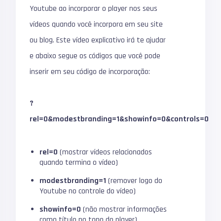
Youtube ao incorporar o player nos seus
vídeos quando você incorpora em seu site
ou blog. Este vídeo explicativo irá te ajudar
e abaixo segue os códigos que você pode
inserir em seu código de incorporação:
?
rel=0&modestbranding=1&showinfo=0&controls=0
rel=0
(mostrar vídeos relacionados
quando termina o vídeo)
modestbranding=1
(remover logo do
Youtube no controle do vídeo)
showinfo=0
(não mostrar informações
como título no topo do player)