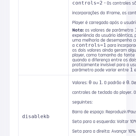
controls=2
– Os controles sã
incorporações do IFrame, os cont
Player é carregado após o usuário
Nota:
os valores de parâmetro
experiência do usuário idêntica,
uma melhoria de desempenho c
a
controls=1
para incorpor
os dois valores ainda geram alg
player, como tamanho da fonte d
quando a diferença entre os doi
praticamente invisível para o us
parâmetro pode variar entre
1
Valores:
0
ou
1
. O padrão é
0
. D
controles de teclado do player. 
seguintes:
Barra de espaço: Reproduzir/Pau
disablekb
Seta para a esquerda: Voltar 10
Seta para a direita: Avançar 10%