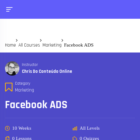
Home
All Courses
Marketing
Facebook ADS
Instructor
Chris Do Conteúdo Online
Category
Marketing
Facebook ADS
10 Weeks
All Levels
0 Lessons
0 Quizzes